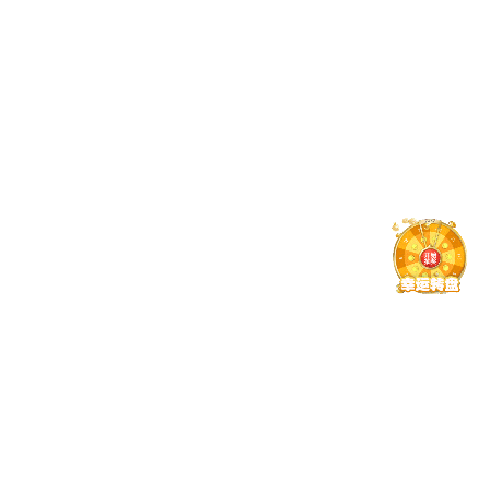
法甲球队故事：朗斯从边后卫参与进攻的方
当欧洲足坛的豪门用亿万家底堆砌星光时，法国北
部的朗斯俱乐部却像一名执着的工匠，在战术...
2026-08-07