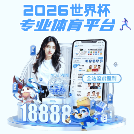
爱游戏电竞赛事app
菜单
T3
爱游戏（IYX）中国官网 - 官方通
道首页
爱游戏 红牌对胜率影响模拟。
充值记录、消费...
Discord 社区