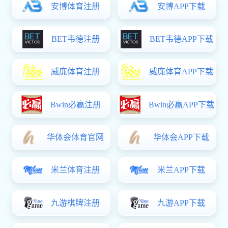
数据实验室
用户点击第三方链接的风险自行承担。
数据
深度专栏
品牌升级
您不得因协议变更而要求退款或赔偿。
创新元年
修改后的协议如有歧义，以平台解释为准。